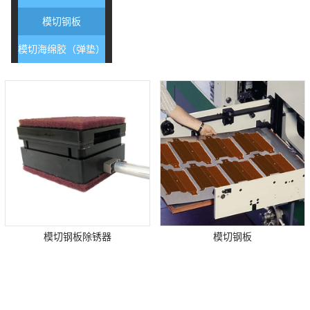
模切钢板
模切海绵胶（弹垫）
模切钢板除锈器
模切钢板