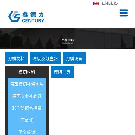
ENGLISH
刀模材料
清废及分盒器
刀模设备
模切材料
模切工具
易事模切补偿垫片
德国专业补底纸
彩盒防擦伤棉带
压痕线
烫金板锁