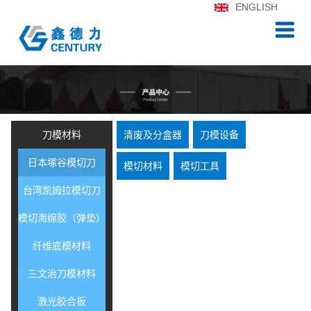
ENGLISH
刀模材料
清废及分盒器
刀模设备
日本塚谷模切刀
模切材料
模切工具
台湾凯姆拉模切刀
模切海绵胶（弹垫）
纤维底模材料
三文治刀模材料
激光胶合板