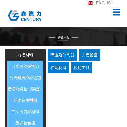
ENGLISH
刀模材料
清废及分盒器
刀模设备
日本塚谷模切刀
模切材料
模切工具
台湾凯姆拉模切刀
模切海绵胶（弹垫）
纤维底模材料
三文治刀模材料
激光胶合板