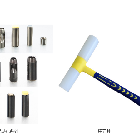
常规孔系列
装刀锤