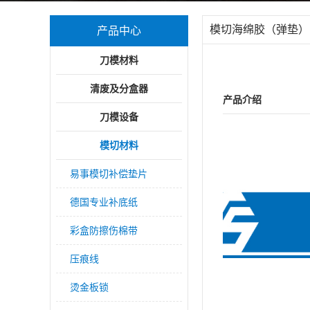
模切海绵胶（弹垫）
产品中心
刀模材料
清废及分盒器
产品介绍
刀模设备
模切材料
易事模切补偿垫片
德国专业补底纸
彩盒防擦伤棉带
压痕线
烫金板锁