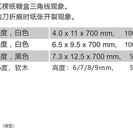
胶（弹垫）